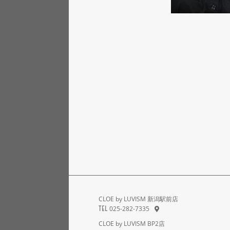
CLOE by LUVISM 新潟駅前店
025-282-7335
TEL
CLOE by LUVISM BP2店