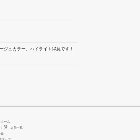
ージュカラー、ハイライト得意です！
-ホーム-
LIST
-店舗一覧-
料金-
スタッフ-