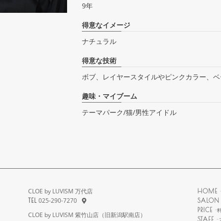
9年
得意なイメージ
ナチュラル
得意な技術
ボブ、レイヤースタイルやピンクカラー、ベ
趣味・マイブーム
テーマパーク/猫/男性アイドル
CLOE by LUVISM 万代店
HOME
025-290-7270
TEL
SALON 
PRICE
-
CLOE by LUVISM 紫竹山店（旧新潟駅南店）
STAFF
-