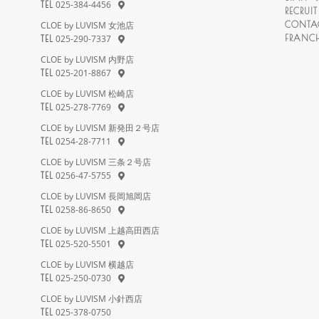
025-384-4456
TEL
RECRUI
CLOE by LUVISM 女池店
CONTA
025-290-7337
FRANC
TEL
CLOE by LUVISM 内野店
025-201-8867
TEL
CLOE by LUVISM 松崎店
025-278-7769
TEL
CLOE by LUVISM 新発田２号店
0254-28-7711
TEL
CLOE by LUVISM 三条２号店
0256-47-5755
TEL
CLOE by LUVISM 長岡旭岡店
0258-86-8650
TEL
CLOE by LUVISM 上越高田西店
025-520-5501
TEL
CLOE by LUVISM 横越店
025-250-0730
TEL
CLOE by LUVISM 小針西店
025-378-0750
TEL