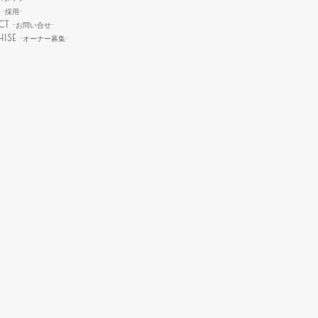
T
-採用-
CT
-お問い合せ-
HISE
-オーナー募集-