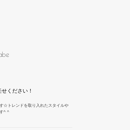
abe
任せください！
す☆トレンドを取り入れたスタイルや
^ ^