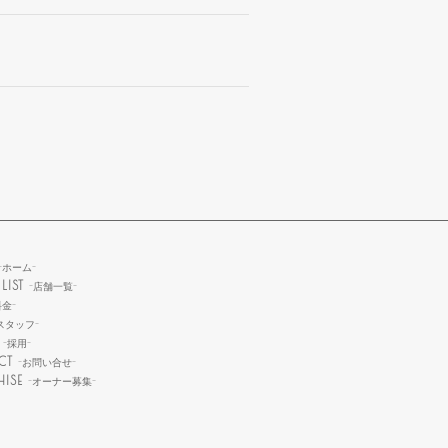
-ホーム-
LIST
-店舗一覧-
料金-
スタッフ-
T
-採用-
CT
-お問い合せ-
HISE
-オーナー募集-