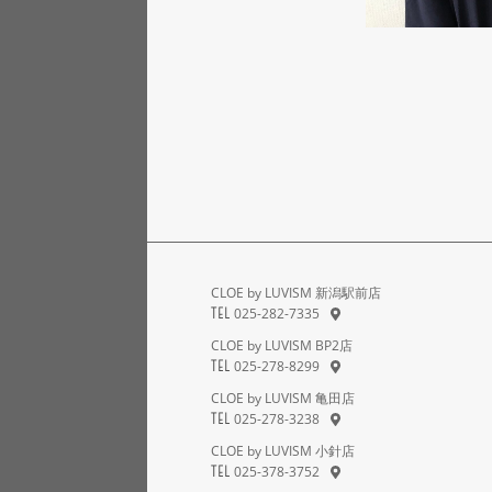
CLOE by LUVISM 新潟駅前店
025-282-7335
TEL
CLOE by LUVISM BP2店
025-278-8299
TEL
CLOE by LUVISM 亀田店
025-278-3238
TEL
CLOE by LUVISM 小針店
025-378-3752
TEL