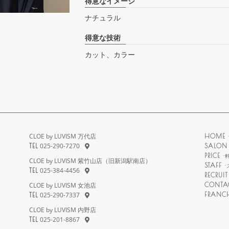
得意なイメージ
ナチュラル
得意な技術
カット、カラー
CLOE by LUVISM 万代店
HOME
025-290-7270
TEL
SALON 
PRICE
-
CLOE by LUVISM 紫竹山店（旧新潟駅南店）
STAFF
-
025-384-4456
TEL
RECRUI
CLOE by LUVISM 女池店
CONTA
025-290-7337
FRANC
TEL
CLOE by LUVISM 内野店
025-201-8867
TEL